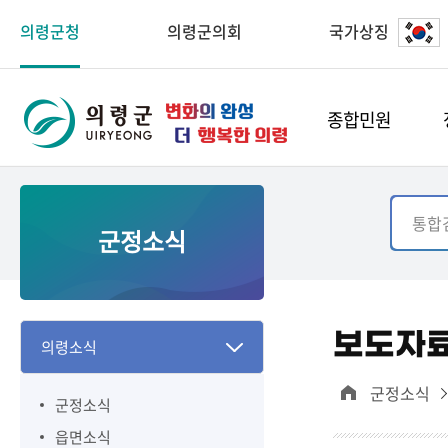
의령군청
의령군의회
국가상징
종합민원
군정소식
보도자
의령소식
군정소식
군정소식
읍면소식