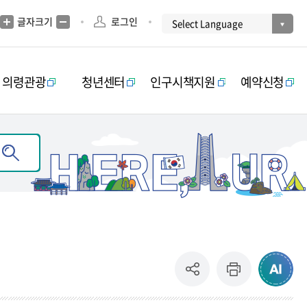
글자크기
로그인
의령관광
청년센터
인구시책지원
예약신청