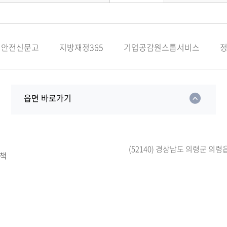
안전신문고
지방재정365
기업공감원스톱서비스
읍면 바로가기
(52140) 경상남도 의령군 의령
책