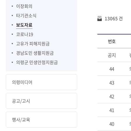
이장회의
타기관소식
13065 건
보도자료
코로나19
번호
고유가 피해지원금
경남도민 생활지원금
공지
의령군 민생안정지원금
44
의령미디어
43
42
공고/고시
41
행사/교육
40