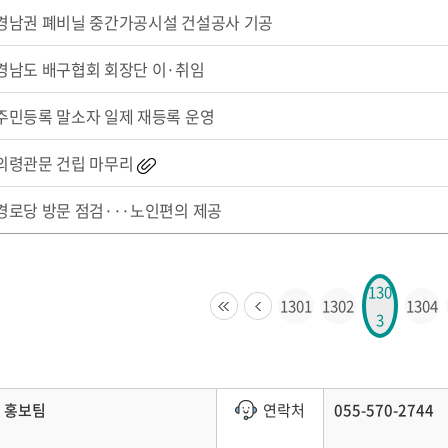
경남권 폐비닐 중간가공시설 건설공사 기공
경남도 배구협회 회장단 이·취임
주민등록 말소자 일제 재등록 운영
의령관문 건립 마무리
경로당 방문 점검···노인편의 제공
130
1301
1302
1304
3
홍보팀
연락처
055-570-2744