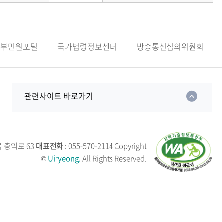
정부민원포털
국가법령정보센터
방송통신심의위원회
관련사이트 바로가기
읍 충익로 63
대표전화
: 055-570-2114
Copyright
©
Uiryeong.
All Rights Reserved.