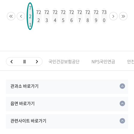
7
72
72
72
72
72
72
72
72
73
2
2
3
4
5
6
7
8
9
0
1
국민건강보험공단
NPS국민연금
안
관과소 바로가기
읍면 바로가기
관련사이트 바로가기