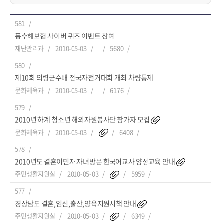
581
풍수해보험 사이버 퀴즈 이벤트 참여
재난관리과
2010-05-03
5680
580
제10회 의령군수배 전국자전거대회 개최 차량통제
문화체육과
2010-05-03
6176
579
2010년 하계 청소년 해외자원봉사단 참가자 모집
문화체육과
2010-05-03
6408
578
2010년도 결혼이민자 자녀방문 한국어교사 양성교육 안내
주민생활지원실
2010-05-03
5959
577
경상남도 결혼,임신,출산,양육지원시책 안내
주민생활지원실
2010-05-03
6349