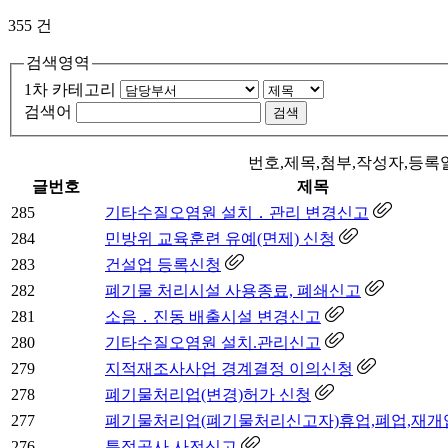
355 건
검색영역
1차 카테고리
검색어
번호,제목,첨부,작성자,등록
글번호
제목
285
기타수질오염원 설치．관리 변경신고
284
민방위 교육훈련 유예(면제) 신청
283
건설업 등록신청
282
폐기물 처리시설 사용종료, 폐쇄신고
281
소음．진동 배출시설 변경신고
280
기타수질오염원 설치.관리신고
279
지적재조사사업 경계결정 이의신청
278
폐기물처리업(변경)허가 신청
277
폐기물처리업(폐기물처리신고자)휴업,폐업,재개
276
특정공사 사전신고