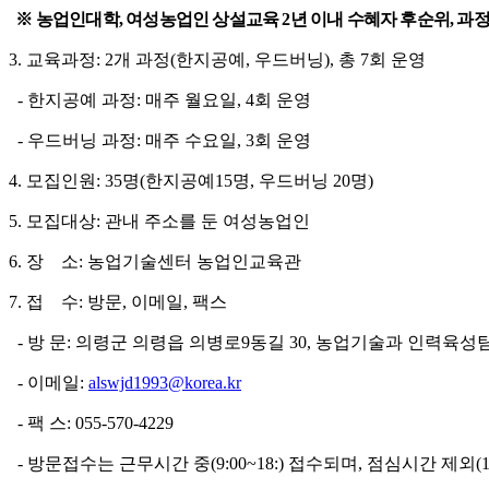
※
농업인대학
,
여성농업인 상설교육
2
년 이내 수혜자 후순위
,
과정
3.
교육과정
: 2
개 과정
(
한지공예
,
우드버닝
),
총
7
회 운영
-
한지공예 과정
:
매주 월요일
, 4
회 운영
-
우드버닝 과정
:
매주 수요일
, 3
회 운영
4.
모집인원
: 35
명
(
한지공예
15
명
,
우드버닝
20
명
)
5.
모집대상
:
관내 주소를 둔 여성농업인
6.
장 소
:
농업기술센터 농업인교육관
7.
접 수
:
방문
,
이메일
,
팩스
-
방 문
:
의령군 의령읍 의병로
9
동길
30,
농업기술과 인력육성
-
이메일
:
alswjd1993@korea.kr
-
팩 스
: 055-570-4229
-
방문접수는 근무시간 중
(9:00~18:)
접수되며
,
점심시간 제외
(