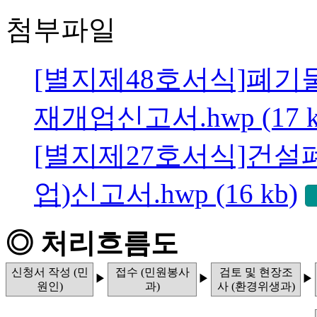
첨부파일
[별지제48호서식]폐기
재개업신고서.hwp (17 k
[별지제27호서식]건설
업)신고서.hwp (16 kb)
◎ 처리흐름도
신청서 작성 (민
접수 (민원봉사
검토 및 현장조
▶
▶
▶
원인)
과)
사 (환경위생과)