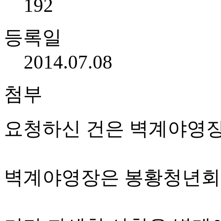
192
등록일
2014.07.08
첨부
요청하신 건은 벽계야영장
벽계야영장은 봉황청년회