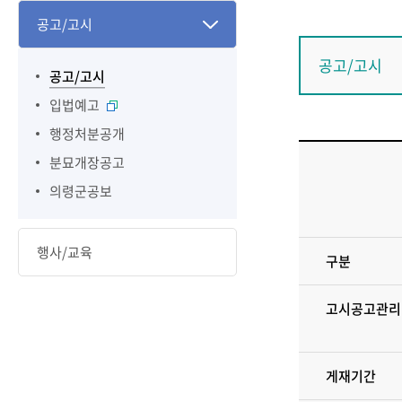
공고/고시
공고/고시
공고/고시
입법예고
행정처분공개
분묘개장공고
의령군공보
행사/교육
구분
고시공고관리
게재기간