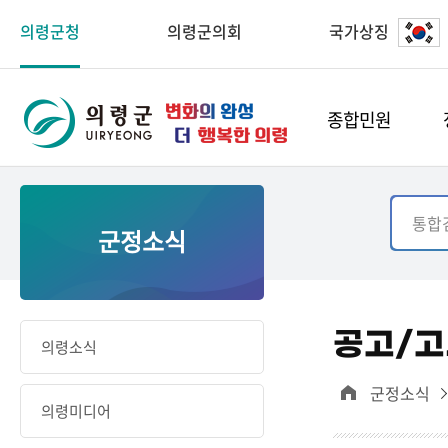
의령군청
의령군의회
국가상징
종합민원
군정소식
공고/고
의령소식
군정소식
의령미디어