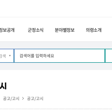
정보공개
군정소식
분야별정보
의령소개
시
공고/고시
공고/고시