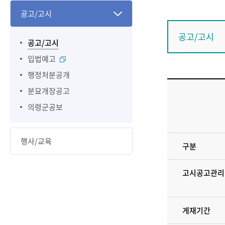
공고/고시
공고/고시
공고/고시
입법예고
행정처분공개
분묘개장공고
의령군공보
행사/교육
구분
고시공고관리
게재기간