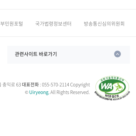
정부민원포털
국가법령정보센터
방송통신심의위원회
관련사이트 바로가기
읍 충익로 63
대표전화
: 055-570-2114
Copyright
©
Uiryeong.
All Rights Reserved.