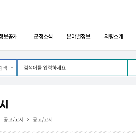
정보공개
군정소식
분야별정보
의령소개
시
공고/고시
공고/고시