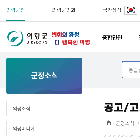
의령군청
의령군의회
국가상징
종합민원
군정소식
공고/고
의령소식
군정소식
의령미디어