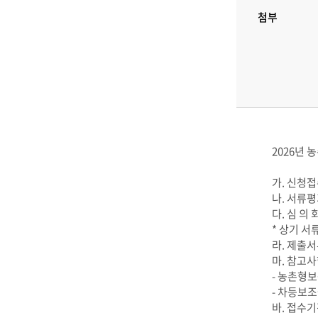
첨부
2026년
가. 신청접수:
나. 서류평가:
다. 심 의 회:
* 상기 서
라. 제출서
마. 참고
- 농촌형
- 차등보
바. 접수기간: