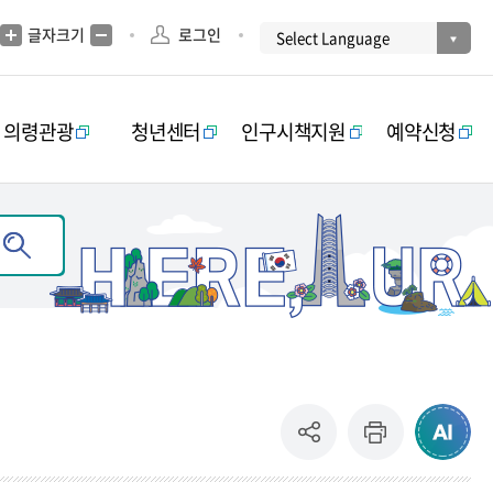
글자크기
로그인
의령관광
청년센터
인구시책지원
예약신청