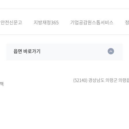
안전신문고
지방재정365
기업공감원스톱서비스
읍면 바로가기
(52140) 경상남도 의령군 의령
책