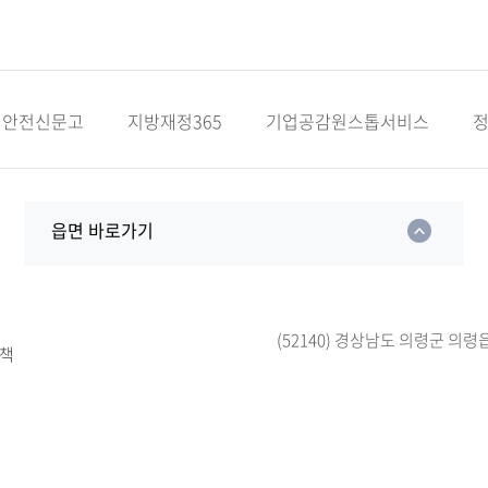
안전신문고
지방재정365
기업공감원스톱서비스
읍면 바로가기
(52140) 경상남도 의령군 의령
책