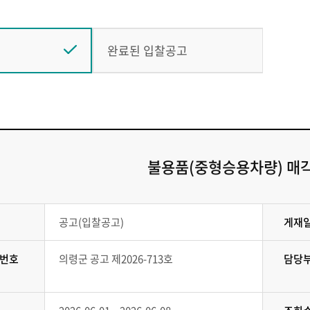
완료된 입찰공고
불용품(중형승용차량) 매각
공고(입찰공고)
게재
번호
의령군 공고 제2026-713호
담당