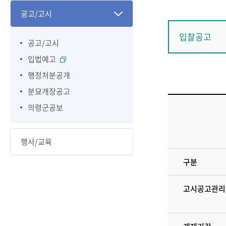
공고/고시
입찰공고
공고/고시
입법예고
행정처분공개
분묘개장공고
의령군공보
행사/교육
구분
고시공고관리