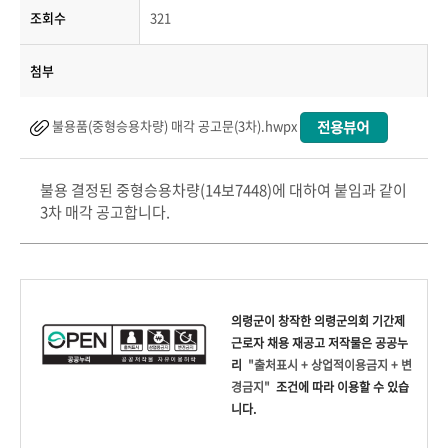
조회수
321
첨부
불용품(중형승용차량) 매각 공고문(3차).hwpx
불용 결정된 중형승용차량(14보7448)에 대하여 붙임과 같이
3차 매각 공고합니다.
의령군
이 창작한
의령군의회 기간제
근로자 채용 재공고
저작물은 공공누
리
"출처표시 + 상업적이용금지 + 변
경금지"
조건에 따라 이용할 수 있습
니다.