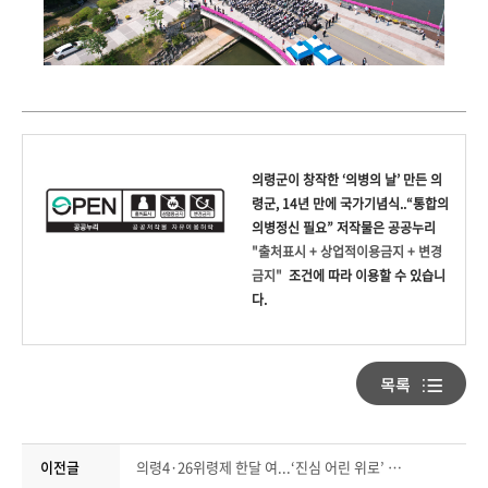
의령군
이 창작한
‘의병의 날’ 만든 의
령군, 14년 만에 국가기념식..“통합의
의병정신 필요”
저작물은 공공누리
"출처표시 + 상업적이용금지 + 변경
금지"
조건에 따라 이용할 수 있습니
다.
이전글
의령4·26위령제 한달 여...‘진심 어린 위로’ 이어져