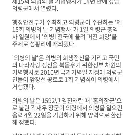
제
15
회 의병의 날 기념행사가
14
년 만에 경남
의령군에서 열렸다
.
행정안전부가 주최하고 의령군이 주관하는
'
제
15
회 의병의 날 기념행사
'
가
1
일 의령군 충익
사 일원에서
'
의병
!
전국에 울려 퍼진 희망
'
을
주제로 성황리에 개최됐다
.
'
의병의 날
'
은 의병의 희생정신을 기리고 국민
의 나라사랑 정신을 북돋우기 위한정부 차원의
기념행사로
2010
년 국가기념일 지정에 의령군
민들이 앞장선 공로로
1
회 기념식이 의령에서
거행됐다
.
의병의 날은
1592
년 임진왜란 때
'
홍의장군
'
으
로 불린 곽재우 장군이 의령에서 의병을 일으킨
음력
4
월
22
일을 기념하기 위해 양력으로 환산
해 정했다
.