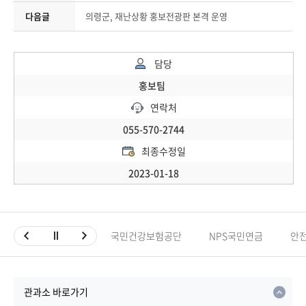
다음글
의령군, 재난상황 홍보전광판 본격 운영
담당
홍보팀
연락처
055-570-2744
최종수정일
2023-01-18
국민건강보험공단
NPS국민연금
안
관과소 바로가기