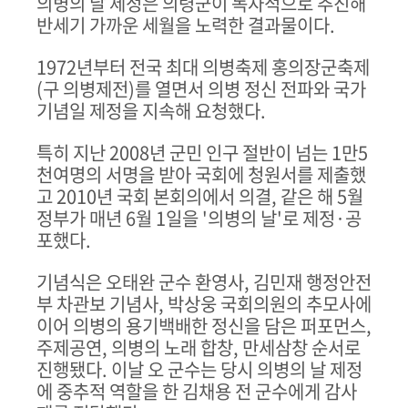
의병의 날 제정은 의령군이 독자적으로 추진해
반세기 가까운 세월을 노력한 결과물이다
.
1972
년부터 전국 최대 의병축제 홍의장군축제
(
구 의병제전
)
를 열면서 의병 정신 전파와 국가
기념일 제정을 지속해 요청했다
.
특히 지난
2008
년 군민 인구 절반이 넘는
1
만
5
천여명의 서명을 받아 국회에 청원서를 제출했
고
2010
년 국회 본회의에서 의결
,
같은 해
5
월
정부가 매년
6
월
1
일을
'
의병의 날
'
로 제정
·
공
포했다
.
기념식은 오태완 군수 환영사
,
김민재 행정안전
부 차관보 기념사
,
박상웅 국회의원의 추모사에
이어 의병의 용기백배한 정신을 담은 퍼포먼스
,
주제공연
,
의병의 노래 합창
,
만세삼창 순서로
진행됐다
.
이날 오 군수는 당시 의병의 날 제정
에 중추적 역할을 한 김채용 전 군수에게 감사