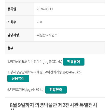
등록일
2026-06-11
조회수
788
담당자명
시설관리사업소
첨부
1.청자상감모란무늬항아리.jpg (5031 kb)
3.청자상감갈재학무늬배병_고이건희기증.jpg (4676 kb)
6.테이프커팅.jpg (4480 kb)
8
월
9
일까지 의병박물관 제
2
전시관 특별전시