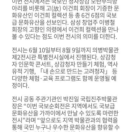
이번 전시에서는 국보인 청자상감 모란무늬항
아리를 비롯해 고
(
故
)
이건희 회장이 기증한 문
화유산인 이건희 컬렉션 등 총
6
건
6
점의 국보
급 문화유산을 선보인다
.
삼성 창업주 이병철
회장의 고향인 의령에서 이건희 컬렉션을 만나
볼 수 있다는 점도 이번 전시의 의미를 더한다
.
전시는
6
월
10
일부터
8
월
9
일까지 의병박물관
제
2
전시관 특별전시실에서 진행된다
.
상감청
자 인문학 콘서트
,
상감청자 만들기 체험
,
역사
유적 기행
,
「
내 손으로 만드는 고려청자
」
등
다양한 체험
·
교육 프로그램도 함께 운영될 예
정이다
.
전시 공동 주관기관인 박진일 국립진주박물관
장은
“
이번 국보순회전은 지역에서도 국보급
문화유산을 가까이에서 만날 수 있도록 마련한
전시
”
라며
“
앞으로도 지역 박물관과의 협력을
통해 국민 누구나 우수한 문화유산을 향유할 수