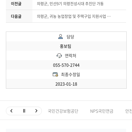
이전글
의령군, 민선9기 의령전성시대 추진단 가동
다음글
의령군, 귀농 농업창업 및 주택구입 지원사업 신청자 모집
담당
홍보팀
연락처
055-570-2744
최종수정일
2023-01-18
국민건강보험공단
NPS국민연금
안