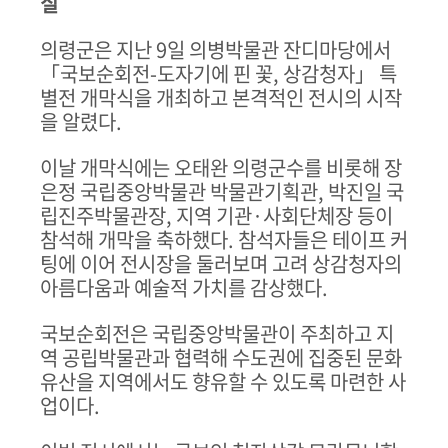
실
의령군은 지난
9
일 의병박물관 잔디마당에서
「
국보순회전
-
도자기에 핀 꽃
,
상감청자
」
특
별전 개막식을 개최하고 본격적인 전시의 시작
을 알렸다
.
이날 개막식에는 오태완 의령군수를 비롯해 장
은정 국립중앙박물관 박물관기획관
,
박진일 국
립진주박물관장
,
지역 기관
·
사회단체장 등이
참석해 개막을 축하했다
.
참석자들은 테이프 커
팅에 이어 전시장을 둘러보며 고려 상감청자의
아름다움과 예술적 가치를 감상했다
.
국보순회전은 국립중앙박물관이 주최하고 지
역 공립박물관과 협력해 수도권에 집중된 문화
유산을 지역에서도 향유할 수 있도록 마련한 사
업이다
.