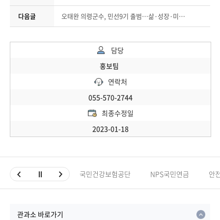
다음글
오태완 의령군수, 민선9기 출범…삶·성장·미래 3대 완성전략 제시
담당
홍보팀
연락처
055-570-2744
최종수정일
2023-01-18
국민건강보험공단
NPS국민연금
안
관과소 바로가기