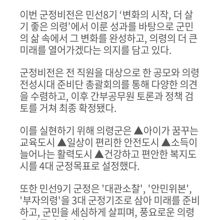
이번 군정비전은 민선
8
기
‘
변화의 시작
,
더 살
기 좋은 의령
’
에서 이룬 성과를 바탕으로 군민
의 삶 속에서 그 변화를 완성하고
,
의령의 더 큰
미래를 열어가겠다는 의지를 담고 있다
.
군정비전은 전 직원을 대상으로 한 공모와 의령
전성시대 준비단 총괄회의를 통해 다양한 의견
을 수렴하고
,
이후 간부공무원 토론과 정책 검
토를 거쳐 최종 확정됐다
.
이를 실현하기 위해 의령군은
▲
아이가 꿈꾸는
교육도시
▲
일상이 편리한 안전도시
▲
소득이
늘어나는 활력도시
▲
건강하고 편안한 복지도
시를
4
대 군정목표로 설정했다
.
또한 민선
9
기 군정은
'
대관소찰
', '
안민위본
',
'
부자의령
'
을
3
대 군정기조로 삼아 미래를 준비
하고
,
군민을 세심하게 살피며
,
풍요로운 의령