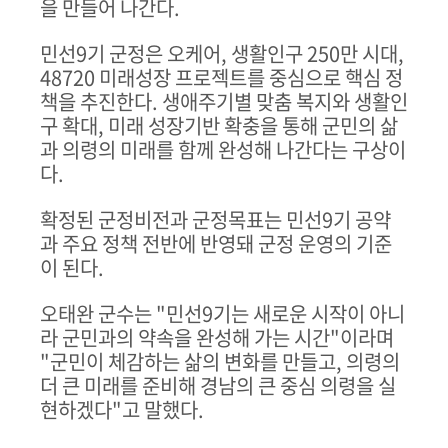
을 만들어 나간다
.
민선
9
기 군정은 오케어
,
생활인구
250
만 시대
,
48720
미래성장 프로젝트를 중심으로 핵심 정
책을 추진한다
.
생애주기별 맞춤 복지와 생활인
구 확대
,
미래 성장기반 확충을 통해 군민의 삶
과 의령의 미래를 함께 완성해 나간다는 구상이
다
.
확정된 군정비전과 군정목표는 민선
9
기 공약
과 주요 정책 전반에 반영돼 군정 운영의 기준
이 된다
.
오태완 군수는
"
민선
9
기는 새로운 시작이 아니
라 군민과의 약속을 완성해 가는 시간
"
이라며
"
군민이 체감하는 삶의 변화를 만들고
,
의령의
더 큰 미래를 준비해 경남의 큰 중심 의령을 실
현하겠다
"
고 말했다
.