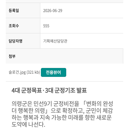
등록일
2026-06-29
조회수
555
담당자명
기획예산담당관
첨부
슬로건.jpg (321 kb)
4
대 군정목표
·3
대 군정기조 발표
의령군은 민선
9
기 군정비전을
「
변화의 완성
더 행복한 의령
」
으로 확정하고
,
군민이 체감
하는 행복과 지속 가능한 미래를 향한 새로운
도약에 나선다
.