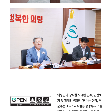
의령군
이 창작한
오태완 군수, 민선9
기 첫 확대간부회의 “군수는 현장, 부
군수는 조직”
저작물은 공공누리
"출