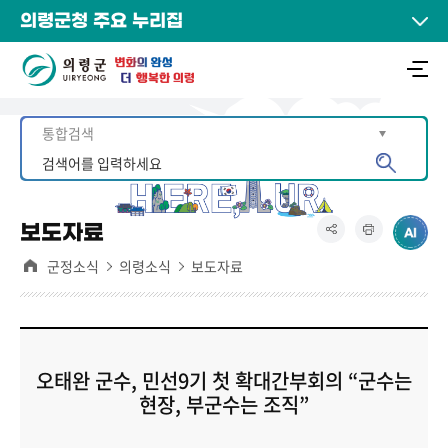
의령군청 주요 누리집
보도자료
군정소식
의령소식
보도자료
오태완 군수, 민선9기 첫 확대간부회의 “군수는
현장, 부군수는 조직”