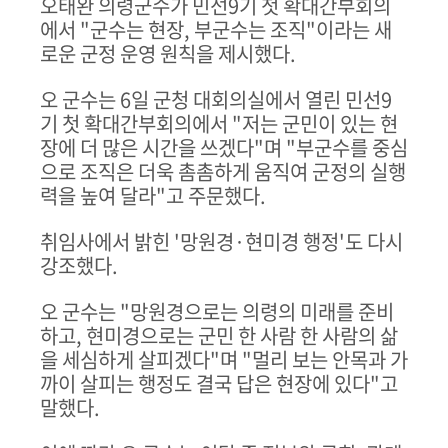
오태완 의령군수가 민선
9
기 첫 확대간부회의
에서
"
군수는 현장
,
부군수는 조직
"
이라는 새
로운 군정 운영 원칙을 제시했다
.
오 군수는
6
일 군청 대회의실에서 열린 민선
9
기 첫 확대간부회의에서
"
저는 군민이 있는 현
장에 더 많은 시간을 쓰겠다
"
며
"
부군수를 중심
으로 조직은 더욱 촘촘하게 움직여 군정의 실행
력을 높여 달라
"
고 주문했다
.
취임사에서 밝힌
'
망원경
·
현미경 행정
'
도 다시
강조했다
.
오 군수는
"
망원경으로는 의령의 미래를 준비
하고
,
현미경으로는 군민 한 사람 한 사람의 삶
을 세심하게 살피겠다
"
며
"
멀리 보는 안목과 가
까이 살피는 행정도 결국 답은 현장에 있다
"
고
말했다
.