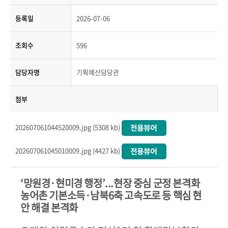
등록일
2026-07-06
조회수
596
담당자명
기획예산담당관
첨부
202607061044520009.jpg (5308 kb)
202607061045010009.jpg (4427 kb)
‘
망원경
·
현미경 행정
’...
현장 중심 군정 본격화
농어촌 기본소득
·
남북
6
축 고속도로 등 핵심 현
안 해결 본격화