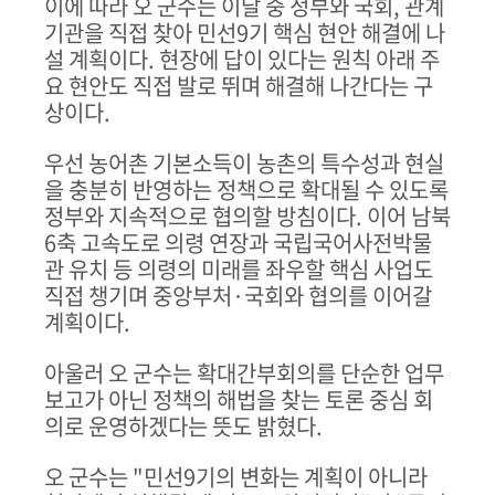
이에 따라 오 군수는 이달 중 정부와 국회
,
관계
기관을 직접 찾아 민선
9
기 핵심 현안 해결에 나
설 계획이다
.
현장에 답이 있다는 원칙 아래 주
요 현안도 직접 발로 뛰며 해결해 나간다는 구
상이다
.
우선 농어촌 기본소득이 농촌의 특수성과 현실
을 충분히 반영하는 정책으로 확대될 수 있도록
정부와 지속적으로 협의할 방침이다
.
이어 남북
6
축 고속도로 의령 연장과 국립국어사전박물
관 유치 등 의령의 미래를 좌우할 핵심 사업도
직접 챙기며 중앙부처
·
국회와 협의를 이어갈
계획이다
.
아울러 오 군수는 확대간부회의를 단순한 업무
보고가 아닌 정책의 해법을 찾는 토론 중심 회
의로 운영하겠다는 뜻도 밝혔다
.
오 군수는
"
민선
9
기의 변화는 계획이 아니라