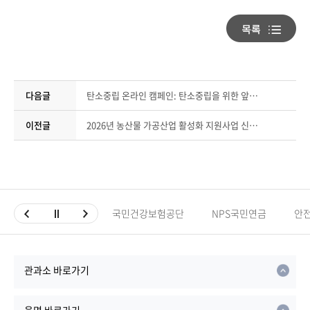
다음글
탄소중립 온라인 캠페인: 탄소중립을 위한 앞장서기
이전글
2026년 농산물 가공산업 활성화 지원사업 신청 안내
국민건강보험공단
NPS국민연금
안
관과소 바로가기