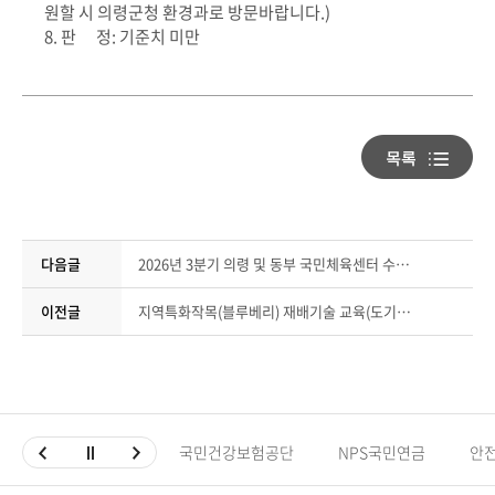
원할 시 의령군청 환경과로 방문바랍니다.)
8. 판 정: 기준치 미만
다음글
2026년 3분기 의령 및 동부 국민체육센터 수강생 모집
이전글
지역특화작목(블루베리) 재배기술 교육(도기술원 교육)
국민건강보험공단
NPS국민연금
안