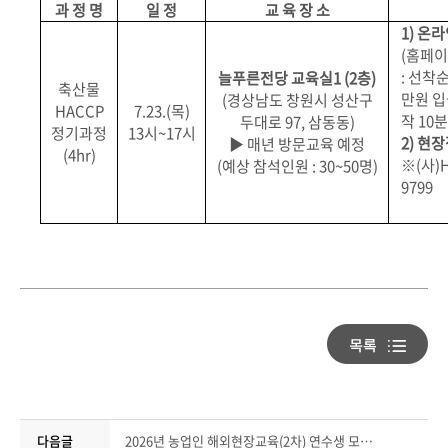
과 정 명
일 정
교 육 장 소
1)
온라
(
홈페이
:
선착순
늘푸른전당 교육실
1 (2
층
)
축산물
만원 
(
경상남도 창원시 성산구
HACCP
7.23.(
목
)
작
10
분
두대로
97,
삼동동
)
정기과정
13
시
~17
시
2)
현장
▶
매년 방문교육 예정
(4hr)
※
(
사
)
(
예상 참석인원
: 30~50
명
)
9799
다음글
2026년 농업인 해외현장교육(2차) 연수생 모집 안내