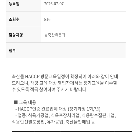
등록일
2026-07-07
조회수
816
담당자명
농축산유통과
첨부
축산물 HACCP 방문교육일정이 확정되어 아래와 같이 안내
드리오니, 해당 교육 대상 영업자께서는 정기교육을 이수할
수 있도록 적극 참여하여 주시기 바랍니다.
■
교육 내용
-
HACCP
인증 완료업체 대상 (정기과정 1회/년)
-
업종: 식육가공업
,
식육포장처리업
,
식용란수집판매업
,
식용란선별포장업
,
유가공업
,
축산물판매업 등