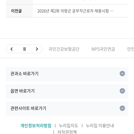
이전글
2026년 제2회 의령군 공무직근로자 채용시험 재공고(2차)
국민건강보험공단
NPS국민연금
안
관과소 바로가기
읍면 바로가기
관련사이트 바로가기
개인정보처리방침
누리집지도
누리집 이용안내
저작권정책