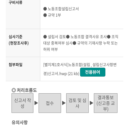
구비서류
● 노동조합설립신고서
● 규약 1부
심사기준
● 설립서 검토● 노동조합 결격사유 조사● 조직
(현장조사후)
대상 중복여부 심사● 규약의 기재사항 누락 또는
허위 여부
첨부파일
[별지제1호서식]노동조합(설립¸설립신고사항변
경)신고서.hwp (21 kb)
◎ 처리흐름도
결과통보
신고서 작
검토 및 심
▶
▶
▶
접수
(신고증 교
성
사
부)
유의사항