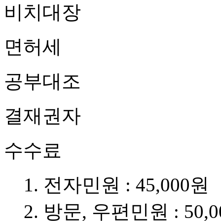
비치대장
면허세
공부대조
결재권자
수수료
1. 전자민원 : 45,000원
2. 방문, 우편민원 : 50,