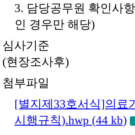
3. 담당공무원 확인사
인 경우만 해당)
심사기준
(현장조사후)
첨부파일
[별지제33호서식]의
시행규칙).hwp (44 kb)