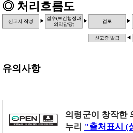
◎ 처리흐름도
접수(보건행정과
▶
▶
▶
신고서 작성
검토
의약담당)
◀
신고증 발급
유의사항
의령군
이 창작한
누리
"출처표시 (