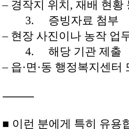
– 경작지 위치, 재배 현황 
	3.	증빙자료 첨부

– 현장 사진이나 농작 업무
	4.	해당 기관 제출

– 읍·면·동 행정복지센터
⸻

■ 이런 분에게 특히 유용