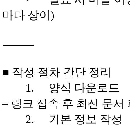
마다 상이)

⸻

■ 작성 절차 간단 정리

	1.	양식 다운로드

– 링크 접속 후 최신 문서 
	2.	기본 정보 작성
