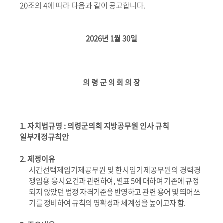
20
조의
4
에 따라 다음과 같이 공고합니다
.
2026
년
1
월
30
일
의 령 군 의 회 의 장
1.
자치법규명
:
의령군의회 지방공무원 인사 규칙
일부개정규칙안
2.
제정이유
시간선택제임기제공무원 및 한시임기제공무원의 경력경
쟁임용
응시
요건과 관련하여
,
별표
5
에 대하여 기존에 규정
되지 않았던 법정 자격기준을 반영하고 관련 용어 및 띄어쓰
기를 정비하여 규칙의 명확성과 체계성을 높이고자 함
.