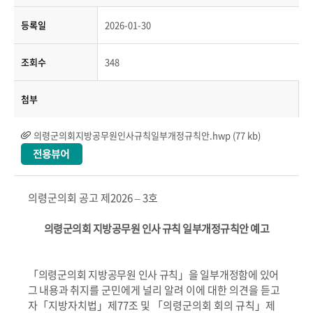
등록일
2026-01-30
조회수
348
첨부
의령군의회지방공무원인사규칙일부개정규칙안.hwp (77 kb)
의령군의회 공고 제
2026
–
3
호
의령군의회 지방공무원 인사 규칙 일부개정규칙안 예고
「
의령군의회 지방공무원 인사 규칙
」
을 일부개정함에 있어
그 내용과
취지를 군민에게 널리 알려 이에 대한 의견을 듣고
자
「
지방자치법
」
제
77
조 및
「
의령군의회 회의 규칙
」
제