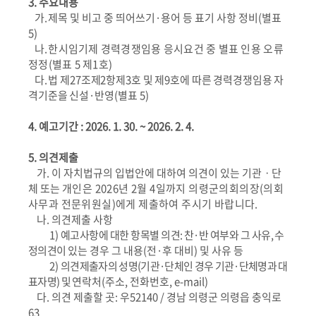
3.
주요내용
가
.
제목 및 비고 중 띄어쓰기
·
용어 등 표기 사항 정비
(
별표
5)
나
.
한시임기제 경력경쟁임용 응시요건 중 별표 인용 오류
정정
(
별표
5
제
1
호
)
다
.
법 제
27
조제
2
항제
3
호 및 제
9
호에 따른 경력경쟁임용 자
격기준을
신설
·
반영
(
별표
5)
4.
예고기간
:
2026. 1. 30. ~ 2026. 2. 4.
5.
의견제출
가
.
이 자치법규의 입법안에 대하여 의견이 있는 기관ㆍ단
체 또는
개인은
2026
년
2
월
4
일까지 의령군의회의장
(
의회
사무과 전문위원실
)
에게 제출하여 주시기 바랍니다
.
나
.
의견제출 사항
1)
예고사항에 대한 항목별 의견
:
찬
·
반 여부와 그 사유
,
수
정의견이
있는 경우 그 내용
(
전
·
후 대비
)
및 사유 등
2)
의견제출자의 성명
(
기관
·
단체인 경우 기관
·
단체명과 대
표자명
)
및
연락처
(
주소
,
전화번호
, e-mail)
다
.
의견 제출할 곳
:
우
52140 /
경남 의령군 의령읍 충익로
63