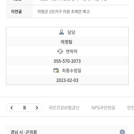
이전글
의령군 1인가구 지원 조례안 예고
담당
의정팀
연락처
055-570-2073
최종수정일
2023-02-03
국민건강보험공단
NPS국민연금
안
경남 시·군의회