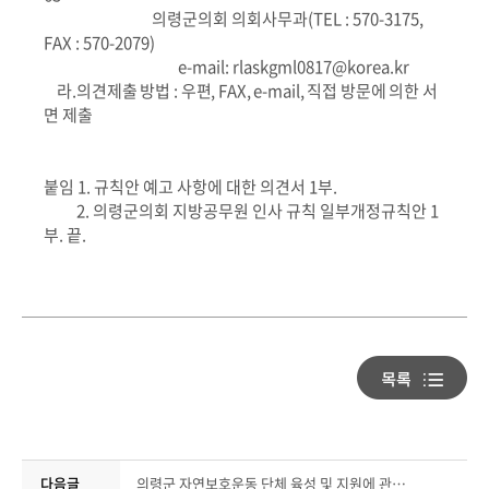
의령군의회 의회사무과
(TEL : 570-3175,
FAX : 570-2079)
e-mail: rlaskgml0817@korea.kr
라
.
의견제출 방법
:
우편
, FAX, e-mail,
직접 방문에 의한 서
면 제출
붙임
1.
규칙안 예고 사항에 대한 의견서
1
부
.
2.
의령군의회 지방공무원 인사 규칙 일부개정규칙안
1
부
.
끝
.
다음글
의령군 자연보호운동 단체 육성 및 지원에 관한 조례안 예고