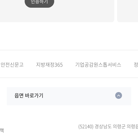
인증하기
안전신문고
지방재정365
기업공감원스톱서비스
읍면 바로가기
(52140) 경상남도 의령군 의령
책