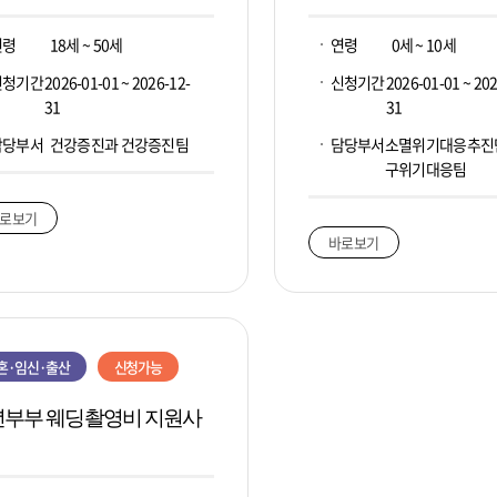
연령
18세 ~ 50세
연령
0세 ~ 10세
신청기간
2026-01-01 ~ 2026-12-
신청기간
2026-01-01 ~ 202
31
31
담당부서
건강증진과 건강증진팀
담당부서
소멸위기대응추진
구위기대응팀
로보기
바로보기
혼·임신·출산
신청가능
년부부 웨딩촬영비 지원사