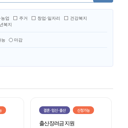
·농업
주거
창업·일자리
건강복지
년복지
가능
마감
능
결혼·임신·출산
신청가능
출산장려금 지원