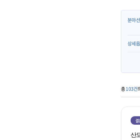
분야
상세
총
103건
결
산모