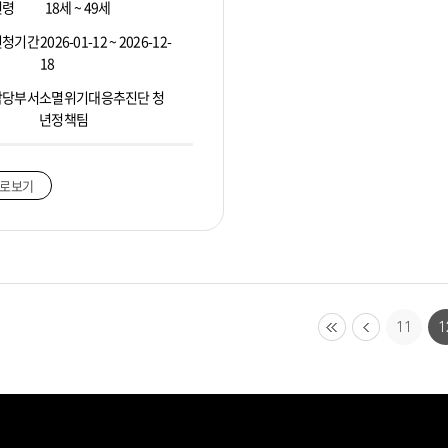
연령
18세 ~ 49세
신청기간
2026-01-12 ~ 2026-12-
18
담당부서
소멸위기대응추진단 청
년정책팀
로보기
11
1