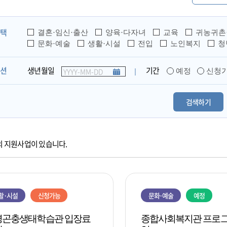
선택
결혼·임신·출산
양육·다자녀
교육
귀농귀촌
문화·예술
생활·시설
전입
노인복지
청
생년월일
기간
옵션
예정
신청
의 지원사업이 있습니다.
활·시설
신청가능
문화·예술
예정
령곤충생태학습관 입장료
종합사회복지관 프로그