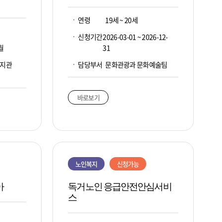
연령
19세 ~ 20세
신청기간
2026-03-01 ~ 2026-12-
2월
31
복지관
담당부서
문화관광과 문화예술팀
바로보기
노인복지
신청가능
아
독거노인 응급안전안심서비
스