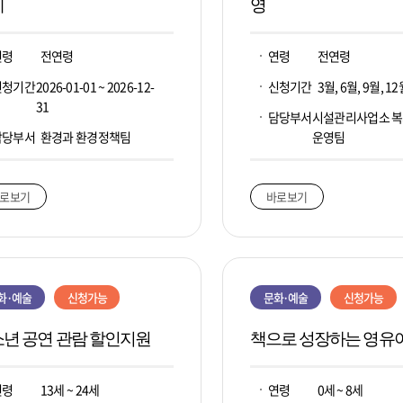
제
영
연령
전연령
연령
전연령
신청기간
2026-01-01 ~ 2026-12-
신청기간
3월, 6월, 9월, 1
31
담당부서
시설관리사업소 
담당부서
환경과 환경정책팀
운영팀
로보기
바로보기
화·예술
신청가능
문화·예술
신청가능
년 공연 관람 할인지원
책으로 성장하는 영유
연령
13세 ~ 24세
연령
0세 ~ 8세