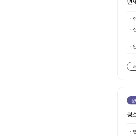
면
바
문
청소