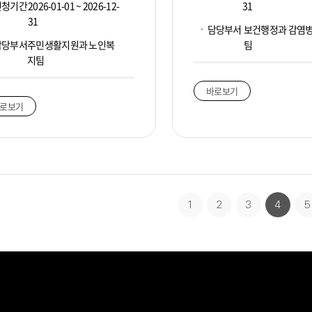
신청기간
2026-01-01 ~ 2026-12-
31
31
담당부서
보건행정과 감염
담당부서
주민생활지원과 노인복
팀
지팀
바로보기
로보기
1
2
3
4
5