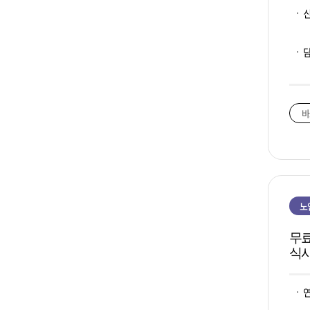
바
노
무
식사