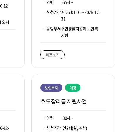
연령
65세 ~
6-12-
신청기간
2026-01-01 ~ 2026-12-
31
예술팀
담당부서
주민생활지원과 노인복
지팀
바로보기
노인복지
예정
효도장려금 지원사업
연령
80세 ~
6-12-
신청기간
연2회(설, 추석)