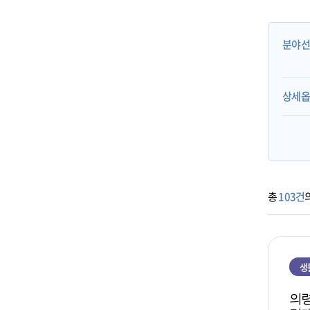
분야
상세
총
103건
생
의