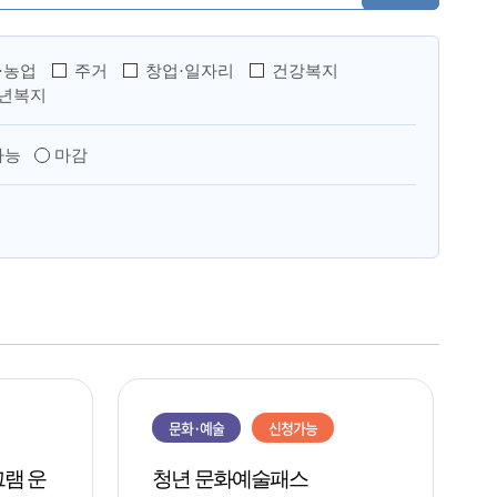
·농업
주거
창업·일자리
건강복지
년복지
가능
마감
문화·예술
신청가능
램 운
청년 문화예술패스