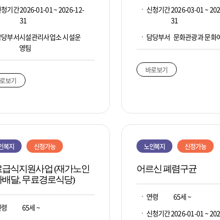
신청기간
2026-01-01 ~ 2026-12-
신청기간
2026-03-01 ~ 202
31
31
담당부서
시설관리사업소 시설운
담당부서
문화관광과 문화
영팀
바로보기
로보기
인복지
신청가능
노인복지
신청가능
료급식지원사업 (재가노인
어르신 폐렴구균
배달, 무료경로식당)
연령
65세 ~
연령
65세 ~
신청기간
2026-01-01 ~ 202