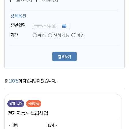
노인복지
청년복지
상세옵션
생년월일
기간
예정
신청가능
마감
총
103건
의 지원사업이 있습니다.
생활·시설
신청가능
전기자동차 보급사업
연령
18세 ~