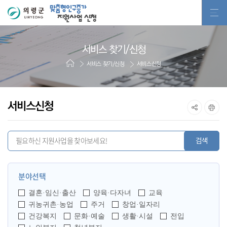
맞춤형인구증가
지원사업 신청
서비스 찾기/신청
서비스 찾기/신청
서비스신청
서비스신청
분야선택
결혼·임신·출산
양육·다자녀
교육
귀농귀촌·농업
주거
창업·일자리
건강복지
문화·예술
생활·시설
전입