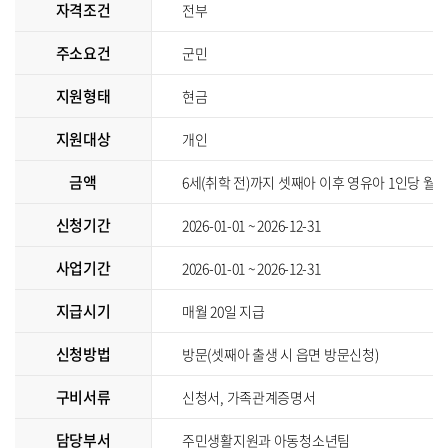
자격조건
전부
주소요건
군민
지원형태
현금
지원대상
개인
금액
6세(취학 전)까지 셋째아 이후 영유아 1인당 월 3
신청기간
2026-01-01 ~ 2026-12-31
사업기간
2026-01-01 ~ 2026-12-31
지급시기
매월 20일 지급
신청방법
방문(셋째아 출생 시 읍면 방문신청)
구비서류
신청서, 가족관계증명서
담당부서
주민생활지원과 아동청소년팀