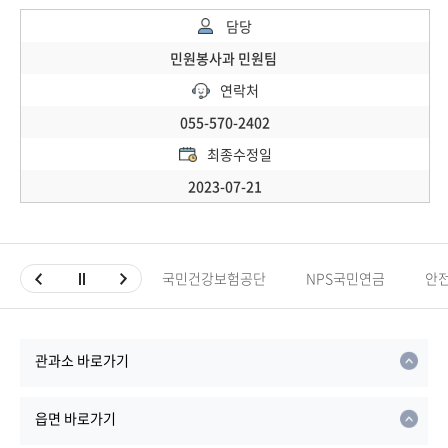
담당
민원봉사과 민원팀
연락처
055-570-2402
최종수정일
2023-07-21
국민건강보험공단
NPS국민연금
안
관과소 바로가기
읍면 바로가기