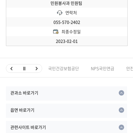
민원봉사과 민원팀
연락처
055-570-2402
최종수정일
2023-02-01
국민건강보험공단
NPS국민연금
안
관과소 바로가기
읍면 바로가기
관련사이트 바로가기