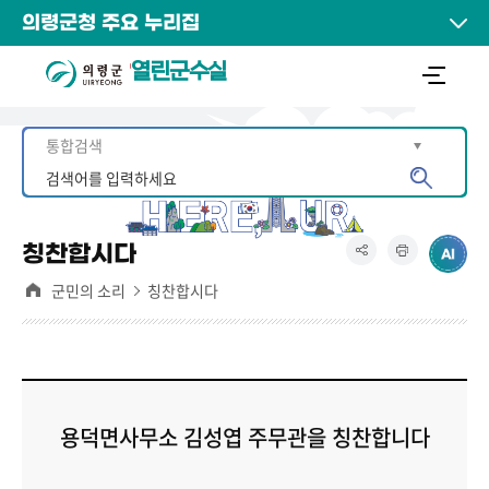
의령군청 주요 누리집
열린군수실
칭찬합시다
군민의 소리
칭찬합시다
용덕면사무소 김성엽 주무관을 칭찬합니다