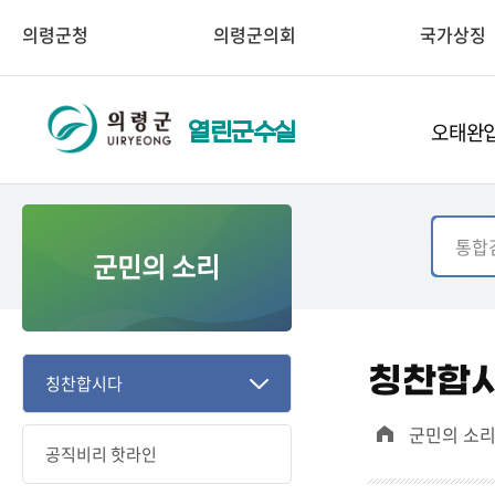
의령군청
의령군의회
국가상징
오태완입
열린군수실
군민의 소리
칭찬합
칭찬합시다
군민의 소
공직비리 핫라인