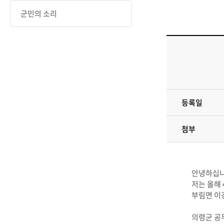
군민의 소리
등록일
첨부
안녕하십니
저는 올해
부림면 이
의령군 공