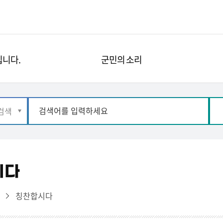
니다.
군민의 소리
시다
리
칭찬합시다