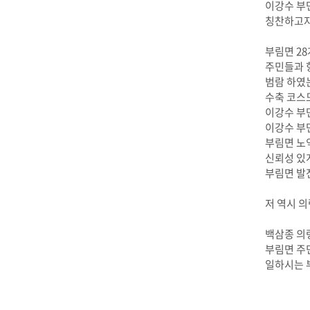
이강수 부
칭찬하고자
부림면 2
주민들과 항
범람 하였
수축 코스
이강수 부
이강수 부
부림면 노
신뢰성 있
부림면 발
저 역시 
백삼종 의
부림면 주
일하시는 