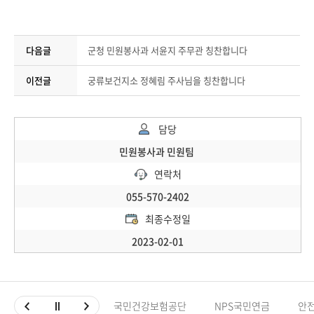
다음글
군청 민원봉사과 서윤지 주무관 칭찬합니다
이전글
궁류보건지소 정혜림 주사님을 칭찬합니다
담당
민원봉사과 민원팀
연락처
055-570-2402
최종수정일
2023-02-01
국민건강보험공단
NPS국민연금
안