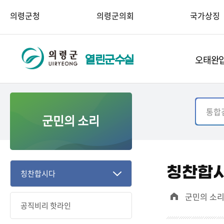
의령군청
의령군의회
국가상징
오태완입
열린군수실
군민의 소리
칭찬합
칭찬합시다
군민의 소
공직비리 핫라인