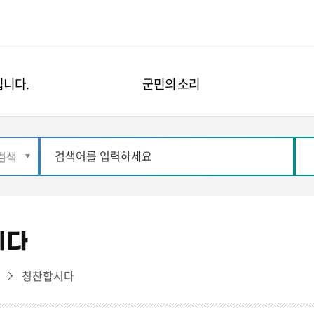
니다.
군민의 소리
시다
리
칭찬합시다