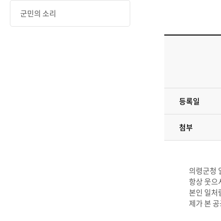
군민의 소리
등록일
첨부
의령군청 
항상 웃으
본인 일처
제가 본 