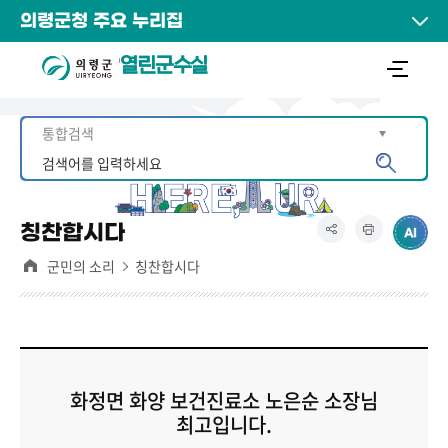
의령군청 주요 누리집
열린군수실
칭찬합시다
군민의 소리
칭찬합시다
화정면 화양 보건진료소 노은순 소장님
최고입니다.