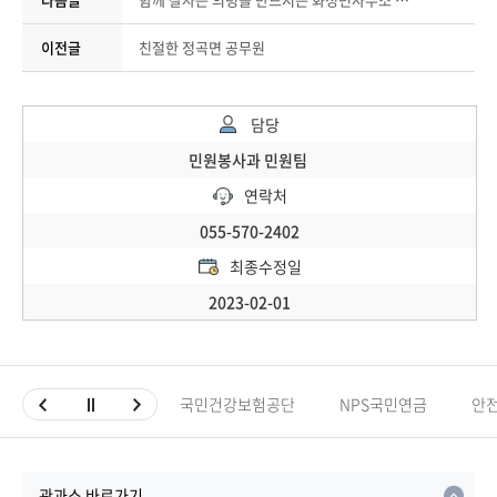
이전글
친절한 정곡면 공무원
담당
민원봉사과 민원팀
연락처
055-570-2402
최종수정일
2023-02-01
국민건강보험공단
NPS국민연금
안
관과소 바로가기