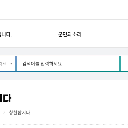
니다.
군민의 소리
시다
리
칭찬합시다