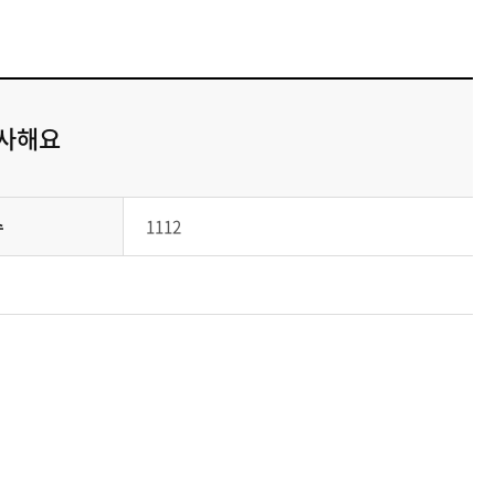
사해요
수
1112