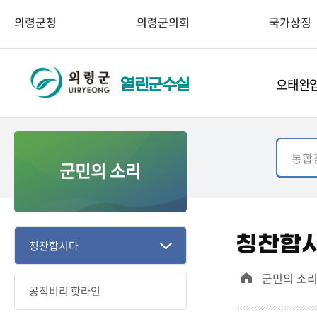
의령군청
의령군의회
국가상징
오태완입
열린군수실
군민의 소리
칭찬합
칭찬합시다
군민의 소
공직비리 핫라인