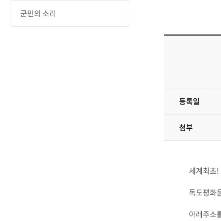
군민의 소리
등록일
첨부
세계최초!
독도평화운
아래주소를