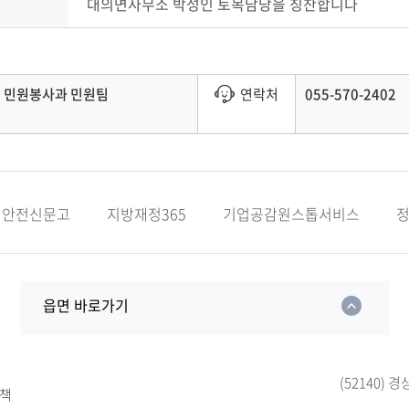
대의면사무소 박성인 토목담당을 칭찬합니다
민원봉사과 민원팀
연락처
055-570-2402
안전신문고
지방재정365
기업공감원스톱서비스
읍면 바로가기
(52140)
책