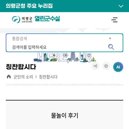
의령군청 주요 누리집
열린군수실
칭찬합시다
군민의 소리
칭찬합시다
물놀이 후기