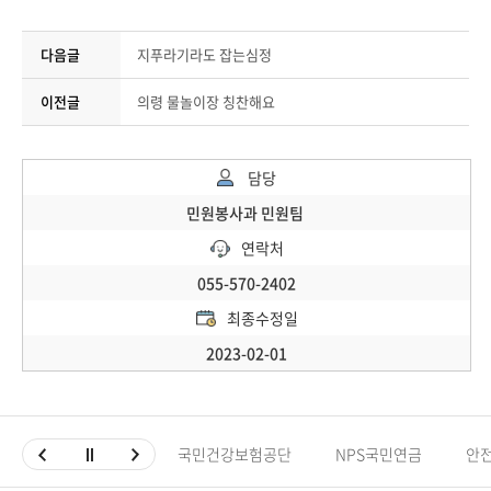
다음글
지푸라기라도 잡는심정
이전글
의령 물놀이장 칭찬해요
담당
민원봉사과 민원팀
연락처
055-570-2402
최종수정일
2023-02-01
국민건강보험공단
NPS국민연금
안