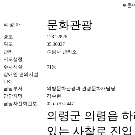
토론마
문화관광
작 성 자
경도
128.22826
위도
35.30837
관리
수암사 관리소
지도설정
주차시설
가능
장애인 편의시설
URL
담당부서
의병문화관광과 관광문화재담당
담당자명
김수현
담당자전화번호
055-570-2447
의령군 의령읍 하
있는 사찰로 진입