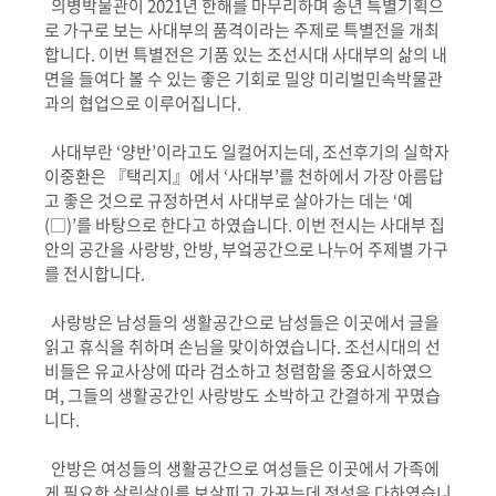
의병박물관이 2021년 한해를 마무리하며 송년 특별기획으
로 가구로 보는 사대부의 품격이라는 주제로 특별전을 개최
합니다. 이번 특별전은 기품 있는 조선시대 사대부의 삶의 내
면을 들여다 볼 수 있는 좋은 기회로 밀양 미리벌민속박물관
과의 협업으로 이루어집니다.
사대부란 ‘양반’이라고도 일컬어지는데, 조선후기의 실학자
이중환은 『택리지』에서 ‘사대부’를 천하에서 가장 아름답
고 좋은 것으로 규정하면서 사대부로 살아가는 데는 ‘예
(□)’를 바탕으로 한다고 하였습니다. 이번 전시는 사대부 집
안의 공간을 사랑방, 안방, 부엌공간으로 나누어 주제별 가구
를 전시합니다.
사랑방은 남성들의 생활공간으로 남성들은 이곳에서 글을
읽고 휴식을 취하며 손님을 맞이하였습니다. 조선시대의 선
비들은 유교사상에 따라 검소하고 청렴함을 중요시하였으
며, 그들의 생활공간인 사랑방도 소박하고 간결하게 꾸몄습
니다.
안방은 여성들의 생활공간으로 여성들은 이곳에서 가족에
게 필요한 살림살이를 보살피고 가꾸는데 정성을 다하였습니