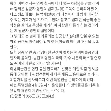
특히 이번 전시는 의령 칠곡에서 더 좋은 차(茶)를 만들기 위
해 힘써온 왕군자 명인의 법제(法製) 교육이 준비되어 있어
다소 생소해 보이는 법제(法製)의 과정에 대해 쉽게 이해할
수 있는 기회가 될 것으로 보인다. 참고로 법제란 식물의 좋은
약성은 살리고 독성은 제거하여 사람을 이롭게 하는 것이라
는 게 왕군자 명인의 설명이다.
그 밖에도 봄 날씨에 어울리는 향긋한 차(茶)를 맛볼 수 있는
야외 공간도 마련되어 있어 찾는 이들의 미각과 후각을 유혹
한다.
또한 장승 명인 송강 김대현 선생이 펼치는 행위예술공연과
빈자리 음악단, 송진호 명인의 국악, 가수 시온의 버스킹 연주
도 준비되어 한껏 기대감을 키운다.
의병박물관은 연한 봄을 만끽하기 알맞은 계절 맞춤 전시를
통해 군민들과 관람객들에게 더욱 새롭고 흥미로운 볼거리,
체험거리를 선사하고자 이번 특별전을 준비하게 되었다.
이번 특별전은 4월 3일까지 운영된다. 의병박물관은 매주 월
요일이 휴관이며 관람료는 무료이다.
(관람문의 055□570□2842)