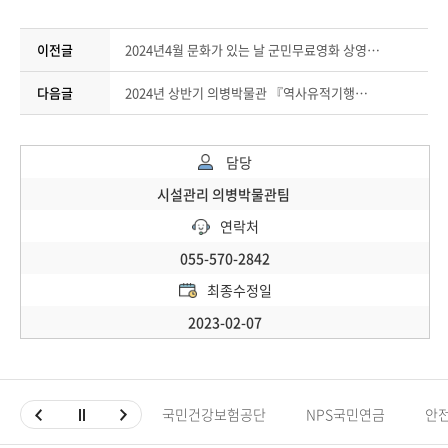
이전글
2024년4월 문화가 있는 날 군민무료영화 상영 안내(남산의 부장들)
다음글
2024년 상반기 의병박물관 『역사유적기행』접수 안내
담당
시설관리 의병박물관팀
연락처
055-570-2842
최종수정일
2023-02-07
국민건강보험공단
NPS국민연금
안