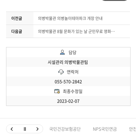
이전글
의병박물관 의병놀이테마파크 개장 안내
다음글
의병박물관 8월 문화가 있는 날 군민무료 영화 상영 안내(레미제라블)
담당
시설관리 의병박물관팀
연락처
055-570-2842
최종수정일
2023-02-07
국민건강보험공단
NPS국민연금
안