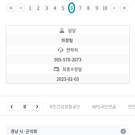
1
2
3
4
5
7
8
9
10
6
담당
의정팀
연락처
055-570-2073
최종수정일
2023-02-03
국민건강보험공단
NPS국민연금
안
경남 시·군의회