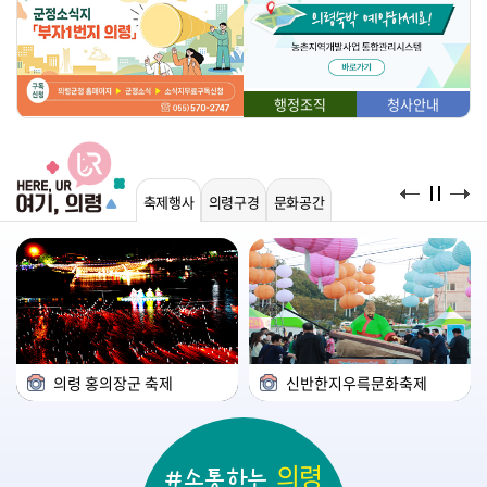
행정조직
청사안내
축제행사
의령구경
문화공간
의령 홍의장군 축제
충익사
의병박물관
신반한지우륵문화축제
자굴산
곤충생태학습관
의령
#소통하는