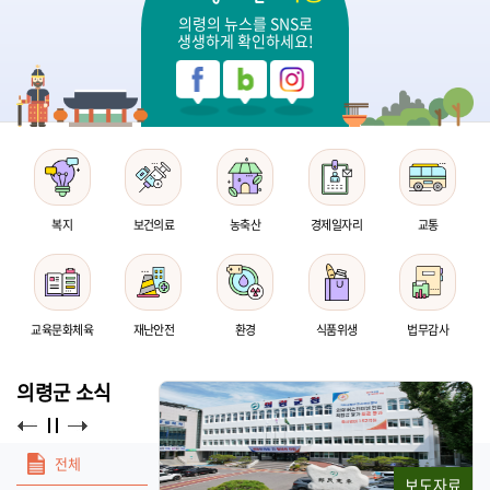
의령의 뉴스를 SNS로
생생하게 확인하세요!
복지
보건의료
농축산
경제일자리
교통
교육문화체육
재난안전
환경
식품위생
법무감사
의령군 소식
전체