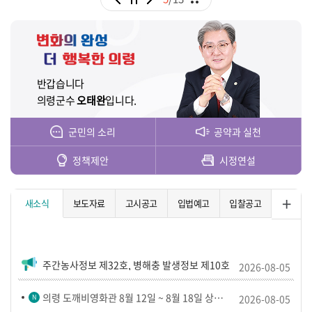
반갑습니다
의령군수
오태완
입니다.
군민의 소리
공약과 실천
정책제안
시정연설
새소식
보도자료
고시공고
입법예고
입찰공고
주간농사정보 제32호, 병해충 발생정보 제10호
2026-08-05
의령 도깨비영화관 8월 12일 ~ 8월 18일 상영시간표 안내
2026-08-05