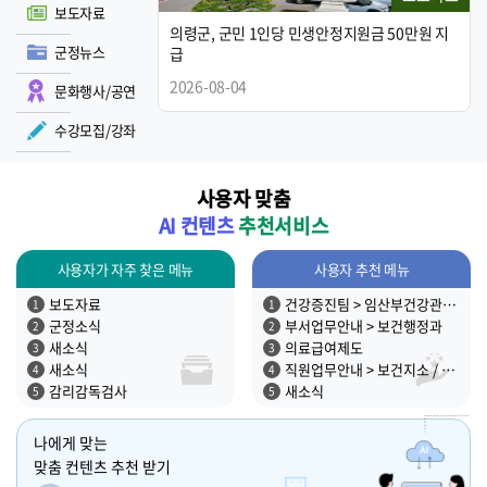
보도자료
의령군, 군민 1인당 민생안정지원금 50만원 지
의령군, 군민 1인당 민생안정지원금 50만원 지
2026년 07월 군정뉴스(2023회)
파워포인트 2021
군정뉴스
급
급
2026-08-04
2026-08-04
2026-07-27
2026-06-30
문화행사/공연
등록된 게시물이 없습
수강모집/강좌
니다.
사용자 맞춤
AI 컨텐츠
추천서비스
사용자가 자주 찾은 메뉴
사용자 추천 메뉴
보도자료
건강증진팀 > 임산부건강관리 > 찾아가는산부인과
군정소식
부서업무안내 > 보건행정과
새소식
의료급여제도
새소식
직원업무안내 > 보건지소 / 보건진료소
감리감독검사
새소식
나에게 맞는
맞춤 컨텐츠 추천 받기