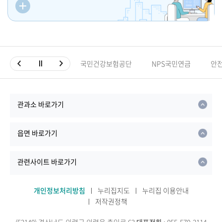
국민건강보험공단
NPS국민연금
안
관과소 바로가기
읍면 바로가기
관련사이트 바로가기
개인정보처리방침
누리집지도
누리집 이용안내
저작권정책
(52140) 경상남도 의령군 의령읍 충익로 63
대표전화
: 055-570-2114