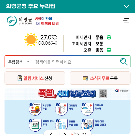
의령군청 주요 누리집
미세먼지
좋음
27.0℃
초미세먼지
보통
08.06(목)
오존
좋음
알림 서비스
신청
소식지무료
구독
5
/
13