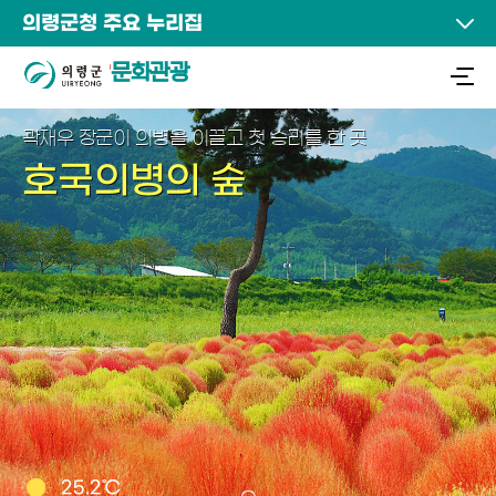
의령군청 주요 누리집
문화관광
곽재우 장군이 의병을 이끌고 첫 승리를 한 곳
호국의병의 숲
25.2℃