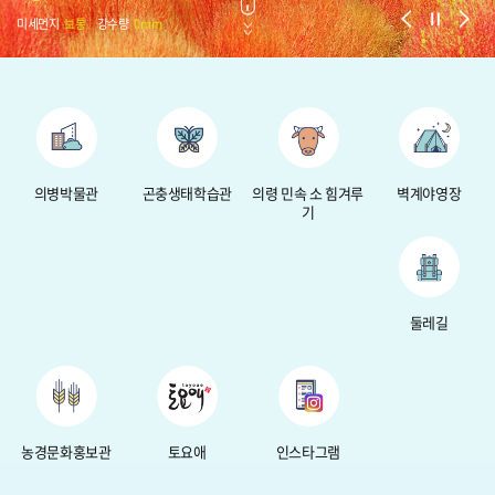
미세먼지
보통
강수량
0mm
의병박물관
곤충생태학습관
의령 민속 소 힘겨루
벽계야영장
기
둘레길
농경문화홍보관
토요애
인스타그램