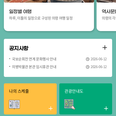
일정별 여행
역사문
하루, 이틀의 일정으로 구성된 의령 여행 일정
의령의 각
공지사항
국보순회전 연계 문화행사 안내
2026-06-12
의병박물관 본관 임시휴관 안내
2026-06-12
「국보순회전 with 이건희 컬렉션 - 도자기에 핀 꽃, 상감청자 - 」개막 안내
2026-06-04
의병박물관 인문학콘서트 신청 안내
2026-05-15
나의 스케줄
관광안내도
의병박물관 상반기 역사유적기행 신청 안내
2026-05-15
의병박물관 4월 문화가 있는 날 영화 상영 안내(존 오브 인터레스트)
2026-04-29