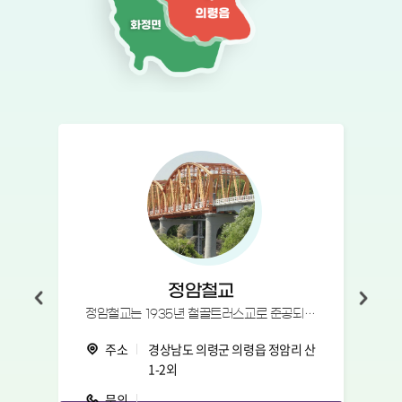
정암철교
정암철교는 1935년 철골트러스교로 준공되었으나 6.25전쟁으로 파괴된 후 1958년 남아
주소
경상남도 의령군 의령읍 정암리 산
1-2외
문의