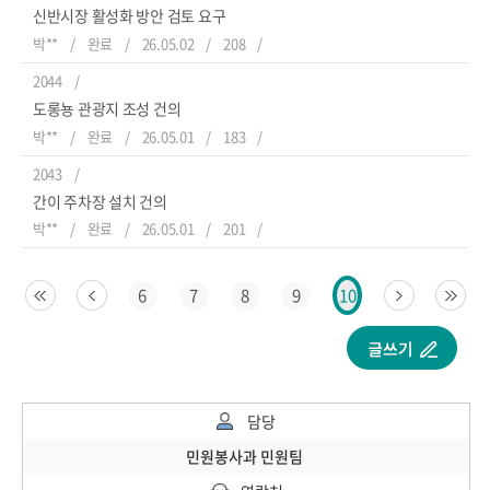
신반시장 활성화 방안 검토 요구
박**
완료
26.05.02
208
2044
도롱뇽 관광지 조성 건의
박**
완료
26.05.01
183
2043
간이 주차장 설치 건의
박**
완료
26.05.01
201
6
7
8
9
10
담당
민원봉사과 민원팀