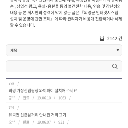
손 , 상업성 광고, 욕설·음란물 등의 불건전한 내용, 연습 및 장난성의
내용 등 본 게시판의 성격에 맞지 않는 글은 『의령군 인터넷시스템
설치 및 운영에 관한 조례』에 따라 관리자가 비공개 전환하거나 삭제
할 수 있습니다.
2142 건
792
의령 거장산캠핑장 와이파이 설치해 주세요
공**
완료
19.06.10
1063
791
유곡면 신촌삼거리 안내판 거리 표기
오**
완료
19.06.07
931