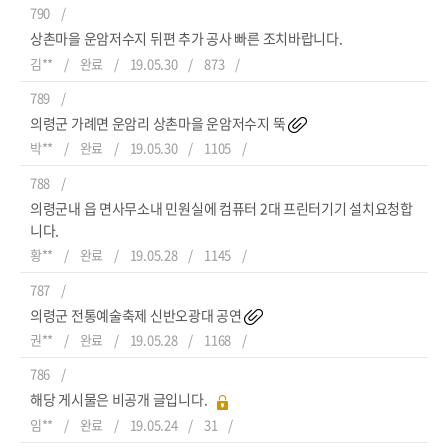
790
상촌마을 운암저수지 뒤편 추가 공사 빠른 조치바랍니다.
김**
완료
19.05.30
873
789
의령군 가례면 운암리 상촌마을 운암저수지 뚝
박**
완료
19.05.30
1105
788
의령군내 읍 면사무소내 민원실에 컴퓨터 2대 프린터기기 설치요청합
니다.
황**
완료
19.05.28
1145
787
의령군 전통예술축제 신반오광대 공연
권**
완료
19.05.28
1168
786
해당 게시물은 비공개 글입니다.
임**
완료
19.05.24
31