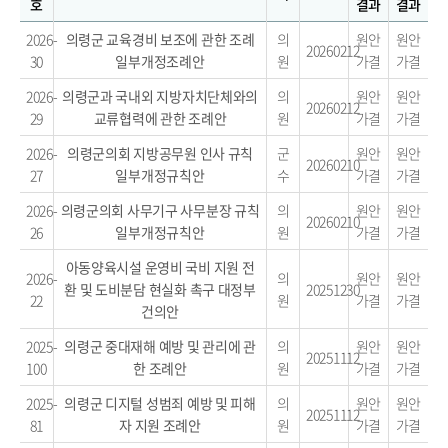
호
결과
결과
2026-
의령군 교육경비 보조에 관한 조례
의
원안
원안
20260212
30
일부개정조례안
원
가결
가결
2026-
의령군과 국내외 지방자치단체와의
의
원안
원안
20260212
29
교류협력에 관한 조례안
원
가결
가결
2026-
의령군의회 지방공무원 인사 규칙
군
원안
원안
20260210
27
일부개정규칙안
수
가결
가결
2026-
의령군의회 사무기구 사무분장 규칙
의
원안
원안
20260210
26
일부개정규칙안
원
가결
가결
아동양육시설 운영비 국비 지원 전
2026-
의
원안
원안
환 및 도비분담 현실화 촉구 대정부
20251230
22
원
가결
가결
건의안
2025-
의령군 중대재해 예방 및 관리에 관
의
원안
원안
20251112
100
한 조례안
원
가결
가결
2025-
의령군 디지털 성범죄 예방 및 피해
의
원안
원안
20251112
81
자 지원 조례안
원
가결
가결