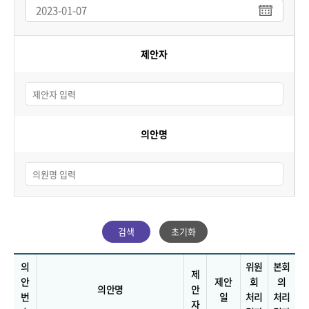
제안자
의안명
초기화
의
위원
본회
제
안
제안
회
의
의안명
안
번
일
처리
처리
자