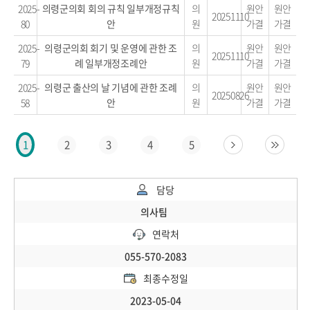
2025-
의령군의회 회의 규칙 일부개정규칙
의
원안
원안
20251110
80
안
원
가결
가결
2025-
의령군의회 회기 및 운영에 관한 조
의
원안
원안
20251110
79
례 일부개정조례안
원
가결
가결
2025-
의령군 출산의 날 기념에 관한 조례
의
원안
원안
20250826
58
안
원
가결
가결
2
3
4
5
1
담당
의사팀
연락처
055-570-2083
최종수정일
2023-05-04