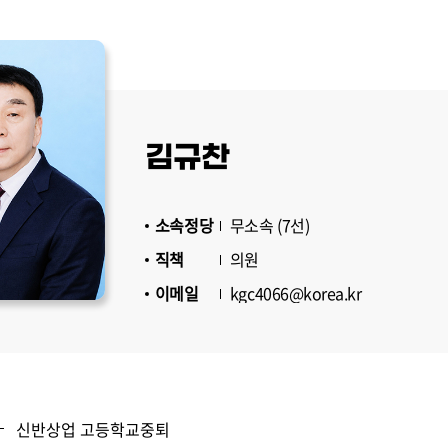
김규찬
소속정당
무소속 (7선)
직책
의원
이메일
kgc4066@korea.kr
신반상업 고등학교중퇴