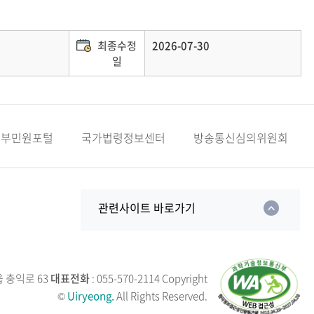
최종수정
2026-07-30
일
정부민원포털
국가법령정보센터
방송통신심의위원회
관련사이트 바로가기
읍 충익로 63
대표전화
: 055-570-2114
Copyright
©
Uiryeong.
All Rights Reserved.