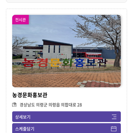
전시관
농경문화홍보관
경상남도 의령군 의령읍 의합대로 28
상세보기
스케줄담기