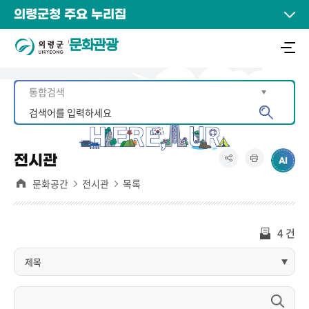
의령군청 주요 누리집
문화관광
전시관
문화공간
전시관
목록
4 건