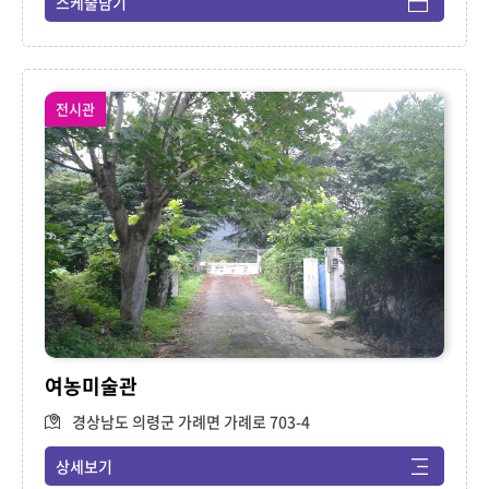
스케줄담기
전시관
여농미술관
경상남도 의령군 가례면 가례로 703-4
상세보기