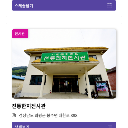
스케줄담기
전시관
전통한지전시관
경상남도 의령군 봉수면 대한로 888
상세보기