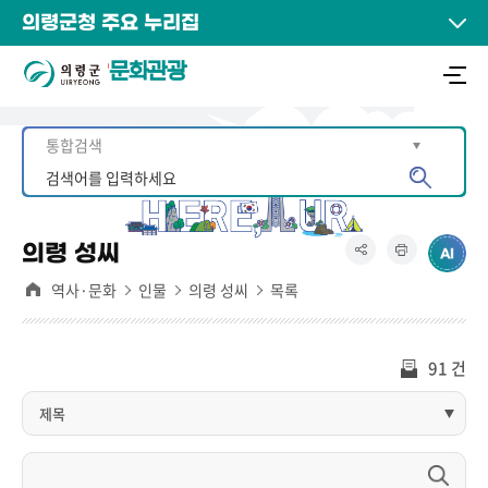
의령군청 주요 누리집
문화관광
의령 성씨
역사·문화
인물
의령 성씨
목록
91 건