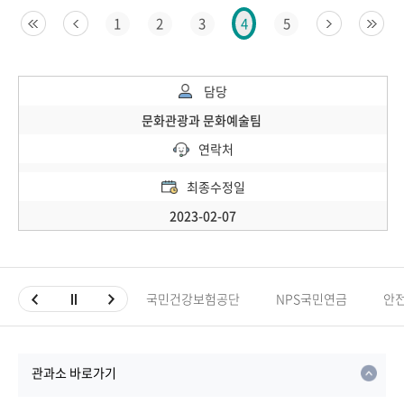
1
2
3
5
4
담당
문화관광과 문화예술팀
연락처
최종수정일
2023-02-07
국민건강보험공단
NPS국민연금
안
관과소 바로가기