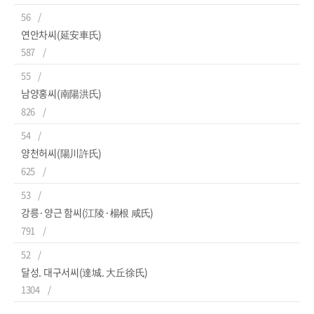
56
연안차씨(延安車氏)
587
55
남양홍씨(南陽洪氏)
826
54
양천허씨(陽川許氏)
625
53
강릉·양근 함씨(江陵·楊根 咸氏)
791
52
달성. 대구서씨(達城. 大丘徐氏)
1304