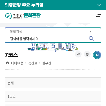
의령군청 주요 누리집
문화관광
7코스
테마여행
등산로
한우산
전체
1코스