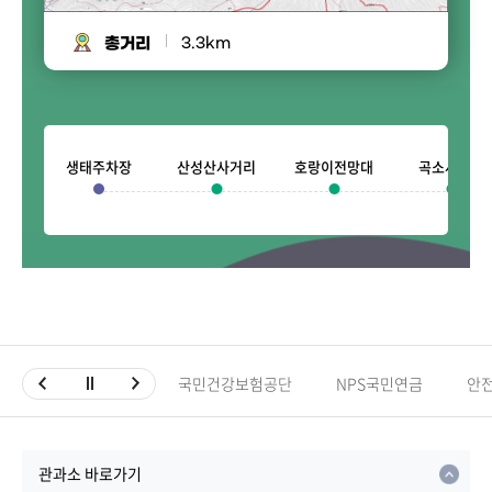
총거리
3.3km
생태주차장
산성산사거리
호랑이전망대
곡소사거리
국민건강보험공단
NPS국민연금
안
관과소 바로가기