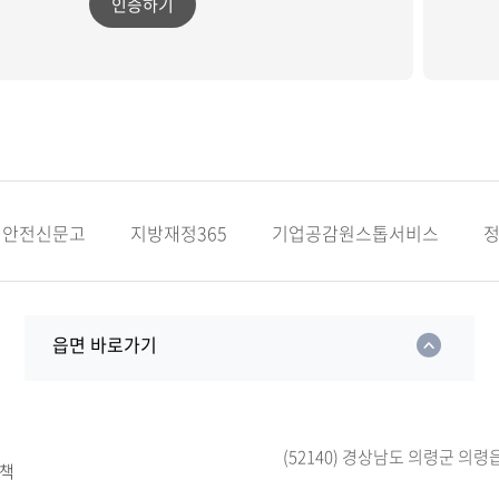
인증하기
안전신문고
지방재정365
기업공감원스톱서비스
읍면 바로가기
(52140) 경상남도 의령군 의령
책